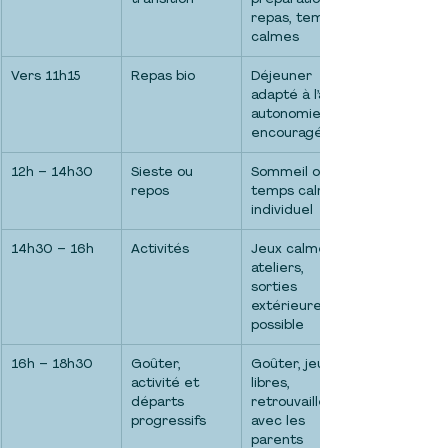
repas, temps 
calmes
Vers 11h15
Repas bio
Déjeuner 
adapté à l’âge, 
autonomie 
encouragée
12h – 14h30
Sieste ou 
Sommeil ou 
repos
temps calme 
individuel
14h30 – 16h
Activités
Jeux calmes, 
ateliers, 
sorties 
extérieures si 
possible
16h – 18h30
Goûter, 
Goûter, jeux 
activité et 
libres, 
départs 
retrouvailles 
progressifs
avec les 
parents