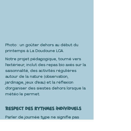
Photo : un goûter dehors au début du 
printemps à La Doudoune LCA.
Notre projet pédagogique, tourné vers 
l’extérieur, inclut des repas bio axés sur la 
saisonnalité, des activités régulières 
autour de la nature (observation, 
jardinage, jeux d’eau) et la réflexion 
d’organiser des siestes dehors lorsque la 
météo le permet.
Respect des rythmes individuels
Parler de journée type ne signifie pas 
imposer le même rythme à tous. L’ est 
échelonné le matin et le soir, les tout-